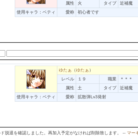
属性
火
タイプ
近補魔
使用キャラ：ベティ
愛称
初心者です
。
ゆたぁ
（
ゆたぁ
）
レベル
１９
職業
＊＊＊
属性
土
タイプ
近補魔
使用キャラ：ベティ
愛称
拡散弾Lv3発射
。
のギルド脱退を確認しました。再加入予定がなければ削除致します。 --
マー