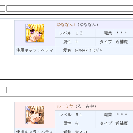
ゆななん♪
（ゆななん）
レベル
１３
職業
＊＊＊
属性
土
タイプ
近補魔
使用キャラ：ベティ
愛称
ﾁｲｻｲｹﾄﾞｶﾞﾝﾊﾞﾙ
。
ルーミヤ
（るーみや）
レベル
６１
職業
＊＊＊
属性
火
タイプ
近補魔
使用キャラ：ベティ
愛称
未入力