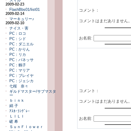
スィル
2009-02-23
FlashBbs01/list01
コメント：
2009-02-14
マーキュリー♪
コメントはまだありません
2009-02-10
ナイス・害
PC：ロコ
お名前:
PC：シド
PC：ダニエル
PC：かりん
PC：リカ
PC：バネッサ
PC：鶴子
PC：マリア
PC：ブレイヤ
PC：ジェシカ
七桜 奈々
コメント：
ギルドマスター/サブマスタ
ー
ｂｉｎｋ
コメントはまだありません
絹 子
ｱｽｶ･ﾗﾝｸﾞﾚｰ
ＬＩＬＩ
お名前:
嵯 希
ＳｕｎＦｌｏｗｅｒ