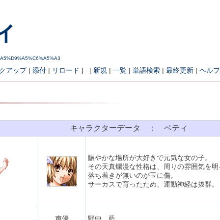
ィ
1%A7%A5%D9%A5%C6%A5%A3
クアップ
|
添付
|
リロード
] [
新規
|
一覧
|
単語検索
|
最終更新
|
ヘルプ
キャラクターデータ ： ベティ
賑やかな場所が大好きで元気な女の子。
その天真爛漫な性格は、周りの雰囲気を明
落ち着きが無いのが玉に傷。
サーカスで育ったため、運動神経は抜群。
声優
野中 藍