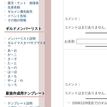
露天・テント 相場表
生産依頼
ギルメン優先販売
イベント告知
コメント：
その他の情報
コメントはまだありません
ギルドメンバーリスト
メンバーリスト説明
お名前:
ギルドマスター/サブマスタ
ー
あ～お
か～こ
さ～そ
た～と
な～の
は～ほ
ま～も
や～よ・わ
コメント：
ら～ろ
コメントはまだありません
新規作成用テンプレート
2008/12/9現在で
テンプレート説明