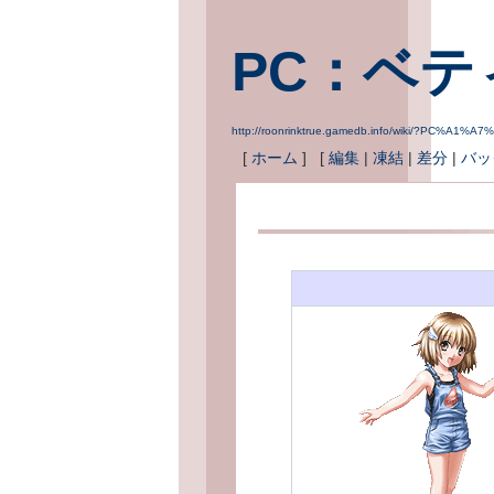
PC：ベテ
http://roonrinktrue.gamedb.info/wiki/?PC%A
[
ホーム
] [
編集
|
凍結
|
差分
|
バッ