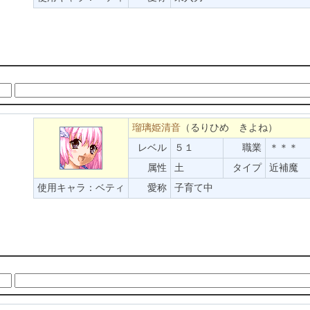
。
瑠璃姫清音
（るりひめ きよね）
レベル
５１
職業
＊＊＊
属性
土
タイプ
近補魔
使用キャラ：ベティ
愛称
子育て中
。