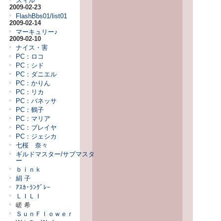
スィル
2009-02-23
FlashBbs01/list01
2009-02-14
マーキュリー♪
2009-02-10
ナイス・害
PC：ロコ
PC：シド
PC：ダニエル
PC：かりん
PC：リカ
PC：バネッサ
PC：鶴子
PC：マリア
PC：ブレイヤ
PC：ジェシカ
七桜 奈々
ギルドマスター/サブマスタ
ー
ｂｉｎｋ
絹 子
ｱｽｶ･ﾗﾝｸﾞﾚｰ
ＬＩＬＩ
嵯 希
ＳｕｎＦｌｏｗｅｒ