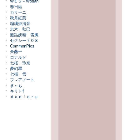
W１５－Wodan
春日結
カリーニ
秋月紅葉
瑠璃姫清音
志木 秋巳
瓶詰妖精 雪風
セクシー７０８
CommonPics
斉藤一
ロナルド
七桜 玲奈
夢幻翠
七桜 雪
フレアノート
ま～も
キリト†
ｄａｎｉｅｒｕ