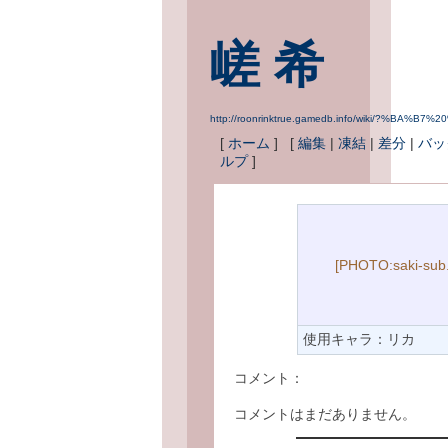
嵯 希
http://roonrinktrue.gamedb.info/wiki/?%BA%B7%
[
ホーム
] [
編集
|
凍結
|
差分
|
バッ
ルプ
]
[PHOTO:saki-sub.
使用キャラ：リカ
コメント：
コメントはまだありません。