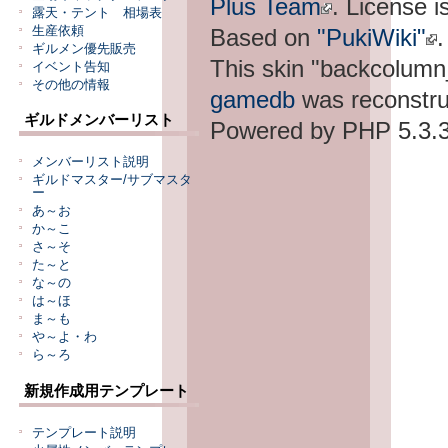
Plus Team
. License i
露天・テント 相場表
Based on
"PukiWiki"
.
生産依頼
ギルメン優先販売
This skin "backcolum
イベント告知
その他の情報
gamedb
was reconstru
ギルドメンバーリスト
Powered by PHP 5.3.3
メンバーリスト説明
ギルドマスター/サブマスタ
ー
あ～お
か～こ
さ～そ
た～と
な～の
は～ほ
ま～も
や～よ・わ
ら～ろ
新規作成用テンプレート
テンプレート説明