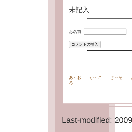
未記入
お名前:
あ～お
か～こ
さ～そ
ろ
Last-modified: 200