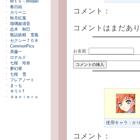
W１５－Wodan
春日結
コメント：
カリーニ
秋月紅葉
瑠璃姫清音
コメントはまだあ
志木 秋巳
瓶詰妖精 雪風
セクシー７０８
CommonPics
お名前:
斉藤一
ロナルド
七桜 玲奈
夢幻翠
七桜 雪
フレアノート
ま～も
キリト†
ｄａｎｉｅｒｕ
使用キャラ：か
コメント：