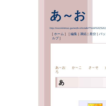
あ～お
http://roonrinktrue.gamedb.info/wiki/?%A4%A
[
ホーム
] [
編集
|
凍結
|
差分
|
バッ
ルプ
]
あ～お
か～こ
さ～そ
ろ
あ