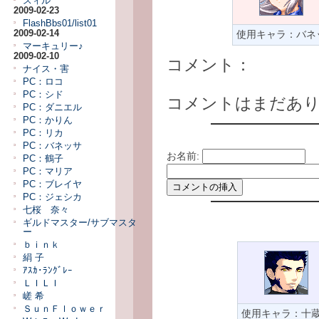
スィル
2009-02-23
FlashBbs01/list01
使用キャラ：バネ
2009-02-14
マーキュリー♪
2009-02-10
コメント：
ナイス・害
PC：ロコ
PC：シド
コメントはまだあ
PC：ダニエル
PC：かりん
PC：リカ
PC：バネッサ
お名前:
PC：鶴子
PC：マリア
PC：ブレイヤ
PC：ジェシカ
七桜 奈々
ギルドマスター/サブマスタ
ー
ｂｉｎｋ
絹 子
ｱｽｶ･ﾗﾝｸﾞﾚｰ
ＬＩＬＩ
嵯 希
ＳｕｎＦｌｏｗｅｒ
使用キャラ：十