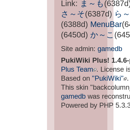
Link:
ま～も
(6387d
さ～そ
(6387d)
ら
(6388d)
MenuBar
(
(6450d)
か～こ
(645
Site admin:
gamedb
PukiWiki Plus! 1.4.6
Plus Team
. License i
Based on
"PukiWiki"
.
This skin "backcolum
gamedb
was reconstru
Powered by PHP 5.3.3