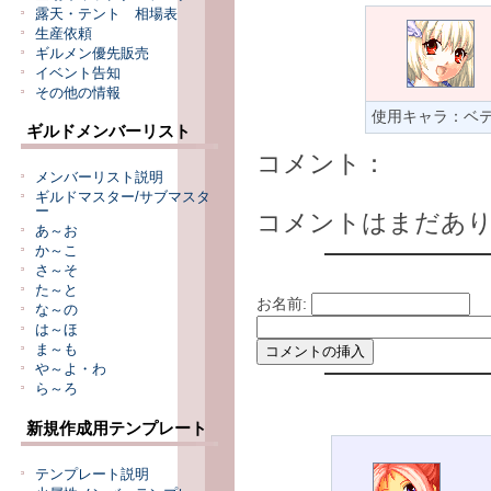
露天・テント 相場表
生産依頼
ギルメン優先販売
イベント告知
その他の情報
使用キャラ：ベ
ギルドメンバーリスト
コメント：
メンバーリスト説明
ギルドマスター/サブマスタ
ー
コメントはまだあ
あ～お
か～こ
さ～そ
た～と
お名前:
な～の
は～ほ
ま～も
や～よ・わ
ら～ろ
新規作成用テンプレート
テンプレート説明