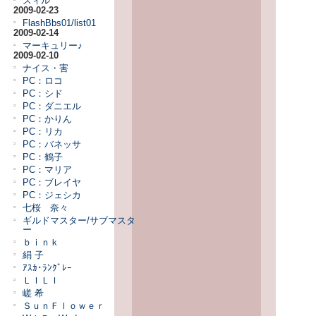
スィル
2009-02-23
FlashBbs01/list01
2009-02-14
マーキュリー♪
2009-02-10
ナイス・害
PC：ロコ
PC：シド
PC：ダニエル
PC：かりん
PC：リカ
PC：バネッサ
PC：鶴子
PC：マリア
PC：ブレイヤ
PC：ジェシカ
七桜 奈々
ギルドマスター/サブマスタ
ー
ｂｉｎｋ
絹 子
ｱｽｶ･ﾗﾝｸﾞﾚｰ
ＬＩＬＩ
嵯 希
ＳｕｎＦｌｏｗｅｒ