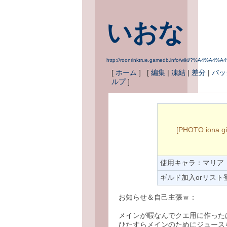
いおな
http://roonrinktrue.gamedb.info/wiki/?%A4%A
[
ホーム
] [
編集
|
凍結
|
差分
|
バッ
ルプ
]
[PHOTO:iona.gi
使用キャラ：マリア
ギルド加入orリスト
お知らせ＆自己主張ｗ：
メインが暇なんでクエ用に作った
ひたすらメインのためにジュース