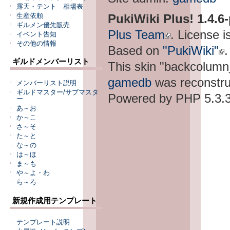
露天・テント 相場表
PukiWiki Plus! 1.4.6
生産依頼
ギルメン優先販売
Plus Team
. License i
イベント告知
その他の情報
Based on
"PukiWiki"
.
ギルドメンバーリスト
This skin "backcolum
gamedb
was reconstru
メンバーリスト説明
ギルドマスター/サブマスタ
Powered by PHP 5.3.3
ー
あ～お
か～こ
さ～そ
た～と
な～の
は～ほ
ま～も
や～よ・わ
ら～ろ
新規作成用テンプレート
テンプレート説明