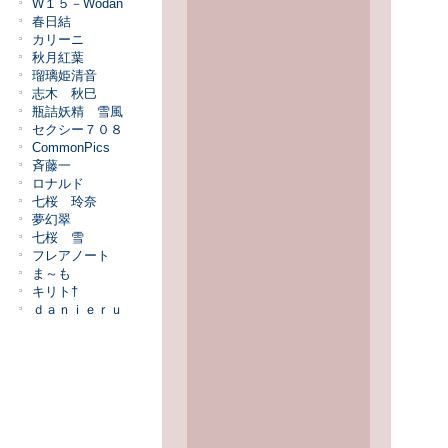
W１５－Wodan
春日結
カリーニ
秋月紅葉
瑠璃姫清音
志木 秋巳
瓶詰妖精 雪風
セクシー７０８
CommonPics
斉藤一
ロナルド
七桜 玲奈
夢幻翠
七桜 雪
フレアノート
ま～も
キリト†
ｄａｎｉｅｒｕ