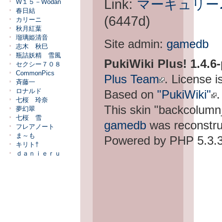
Link:
マーキュリー
W１５－Wodan
春日結
(6447d)
カリーニ
秋月紅葉
瑠璃姫清音
Site admin:
gamedb
志木 秋巳
瓶詰妖精 雪風
PukiWiki Plus! 1.4.6
セクシー７０８
CommonPics
Plus Team
. License i
斉藤一
Based on
"PukiWiki"
.
ロナルド
七桜 玲奈
This skin "backcolum
夢幻翠
七桜 雪
gamedb
was reconstru
フレアノート
ま～も
Powered by PHP 5.3.3
キリト†
ｄａｎｉｅｒｕ