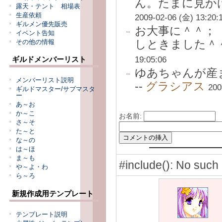
ん。たまに見かけ
露天・テント 相場表
生産依頼
2009-02-06 (金) 13:20:
ギルメン優先販売
お大事に＾＾；
イベント告知
しときました＾＾
その他の情報
19:05:06
ギルドメンバーリスト
ゆあちゃんが産
メンバーリスト説明
--
グラシアス
200
ギルドマスター/サブマスタ
ー
あ～お
か～こ
お名前:
さ～そ
た～と
な～の
は～ほ
ま～も
#include(): No s
や～よ・わ
ら～ろ
新規作成用テンプレート
テンプレート説明