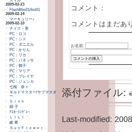
スィル
2009-02-23
コメント：
FlashBbs01/list01
2009-02-14
マーキュリー♪
コメントはまだあ
2009-02-10
ナイス・害
PC：ロコ
PC：シド
PC：ダニエル
お名前:
PC：かりん
PC：リカ
PC：バネッサ
PC：鶴子
PC：マリア
PC：ブレイヤ
PC：ジェシカ
七桜 奈々
添付ファイル:
ギルドマスター/サブマスタ
ー
ｂｉｎｋ
絹 子
ｱｽｶ･ﾗﾝｸﾞﾚｰ
Last-modified: 200
ＬＩＬＩ
嵯 希
ＳｕｎＦｌｏｗｅｒ