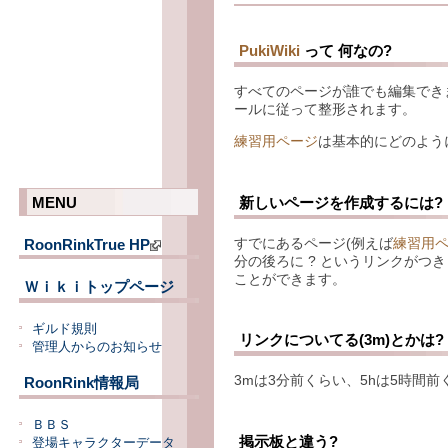
PukiWiki
って 何なの?
すべてのページが誰でも編集でき
ールに従って整形されます。
練習用ページ
は基本的にどのよう
新しいページを作成するには?
MENU
すでにあるページ(例えば
練習用
RoonRinkTrue HP
分の後ろに ? というリンクが
ことができます。
Ｗｉｋｉトップページ
ギルド規則
リンクについてる(3m)とかは?
管理人からのお知らせ
3mは3分前くらい、5hは5時間
RoonRink情報局
ＢＢＳ
掲示板と違う?
登場キャラクターデータ