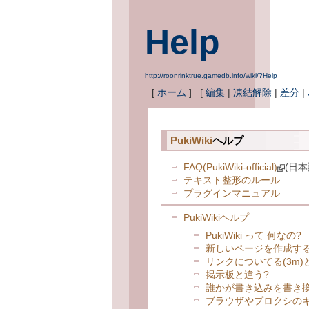
Help
http://roonrinktrue.gamedb.info/wiki/?Help
[
ホーム
] [
編集
|
凍結解除
|
差分
|
PukiWiki
ヘルプ
FAQ(PukiWiki-official)
(日本
テキスト整形のルール
プラグインマニュアル
PukiWikiヘルプ
PukiWiki って 何なの?
新しいページを作成する
リンクについてる(3m)
掲示板と違う?
誰かが書き込みを書き
ブラウザやプロクシの