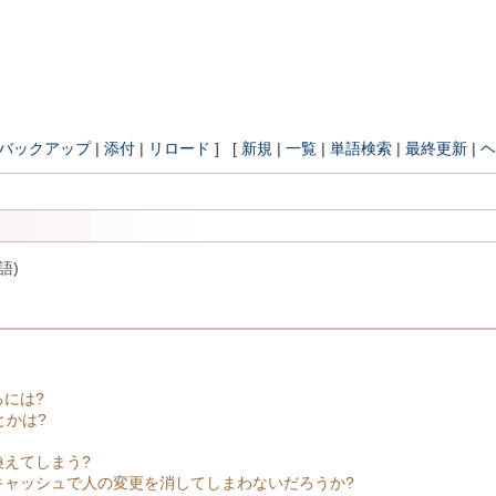
バックアップ
|
添付
|
リロード
] [
新規
|
一覧
|
単語検索
|
最終更新
|
ヘ
語)
には?
とかは?
換えてしまう?
キャッシュで人の変更を消してしまわないだろうか?