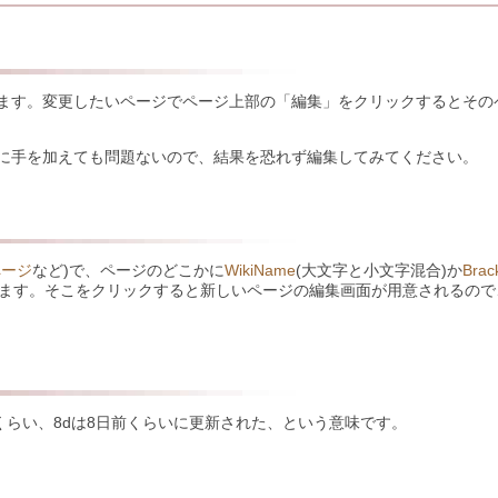
ます。変更したいページでページ上部の「編集」をクリックするとその
に手を加えても問題ないので、結果を恐れず編集してみてください。
ページ
など)で、ページのどこかに
WikiName
(大文字と小文字混合)か
Brac
つきます。そこをクリックすると新しいページの編集画面が用意されるの
前くらい、8dは8日前くらいに更新された、という意味です。