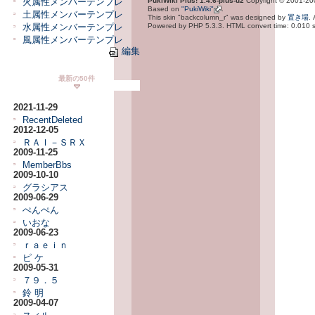
PukiWiki Plus! 1.4.6-plus-u2
Copyright © 2001-2
火属性メンバーテンプレ
Based on
"PukiWiki"
.
土属性メンバーテンプレ
This skin "backcolumn_r" was designed by
置き場
.
Powered by PHP 5.3.3. HTML convert time: 0.010 
水属性メンバーテンプレ
風属性メンバーテンプレ
編集
最新の50件
2021-11-29
RecentDeleted
2012-12-05
ＲＡＩ－ＳＲＸ
2009-11-25
MemberBbs
2009-10-10
グラシアス
2009-06-29
ぺんぺん
いおな
2009-06-23
ｒａｅｉｎ
ピ ケ
2009-05-31
７９．５
鈴 明
2009-04-07