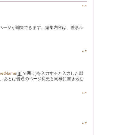
▲
▼
ページが編集できます。編集内容は、整形ル
▲
▼
ketName
([[]]で囲う)を入力すると入力した部
で、あとは普通のページ変更と同様に書き込む
▲
▼
▲
▼