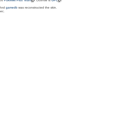
006
PukiWiki Plus Team
. License is
GPL
.
 And
gamedb
was reconstructed the skin.
sec.