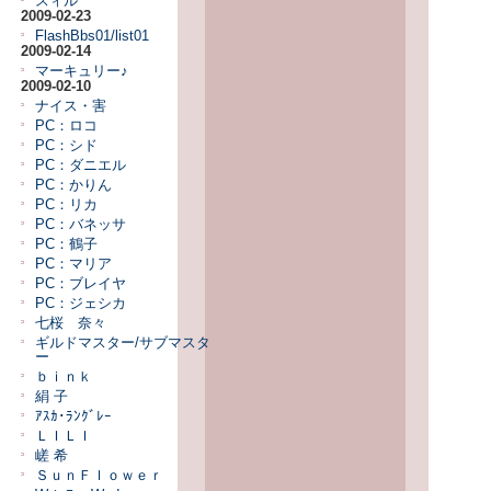
スィル
2009-02-23
FlashBbs01/list01
2009-02-14
マーキュリー♪
2009-02-10
ナイス・害
PC：ロコ
PC：シド
PC：ダニエル
PC：かりん
PC：リカ
PC：バネッサ
PC：鶴子
PC：マリア
PC：ブレイヤ
PC：ジェシカ
七桜 奈々
ギルドマスター/サブマスタ
ー
ｂｉｎｋ
絹 子
ｱｽｶ･ﾗﾝｸﾞﾚｰ
ＬＩＬＩ
嵯 希
ＳｕｎＦｌｏｗｅｒ