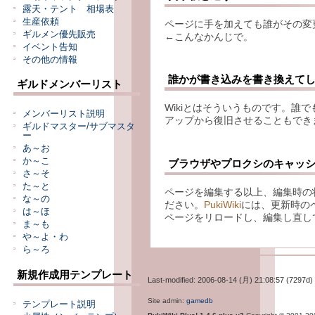
露天・テント 相場表
生産依頼
ページに手を加えても誰がその変
ギルメン優先販売
←こんなかんじで。
イベント告知
その他の情報
誰かが書き込みを書き換えてし
ギルドメンバーリスト
Wikiとはそういうものです。誰
メンバーリスト説明
アップから復旧させることもでき
ギルドマスター/サブマスタ
ー
あ～お
か～こ
ブラウザやプロクシのキャッシ
さ～そ
た～と
ページを編集する以上、編集時の
な～の
ださい。
PukiWiki
には、更新時の
は～ほ
ページをリロードし、編集し直し
ま～も
や～よ・わ
ら～ろ
新規作成用テンプレート
Last-modified: 2006-08-14 (月) 21:08:57 (7297d)
Site admin:
gamedb
テンプレート説明