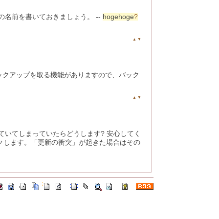
名前を書いておきましょう。 --
hogehoge
?
▲
▼
ックアップを取る機能がありますので、バック
▲
▼
いてしまっていたらどうします? 安心してく
クします。「更新の衝突」が起きた場合はその