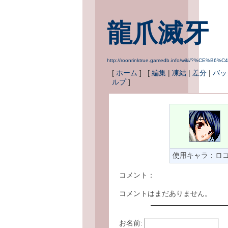
龍爪滅牙
http://roonrinktrue.gamedb.info/wiki/?%CE%
[
ホーム
] [
編集
|
凍結
|
差分
|
バッ
ルプ
]
使用キャラ：ロ
コメント：
コメントはまだありません。
お名前: