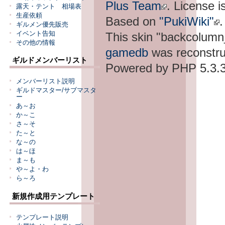
Plus Team
. License i
露天・テント 相場表
生産依頼
Based on
"PukiWiki"
.
ギルメン優先販売
This skin "backcolum
イベント告知
その他の情報
gamedb
was reconstru
ギルドメンバーリスト
Powered by PHP 5.3.3
メンバーリスト説明
ギルドマスター/サブマスタ
ー
あ～お
か～こ
さ～そ
た～と
な～の
は～ほ
ま～も
や～よ・わ
ら～ろ
新規作成用テンプレート
テンプレート説明