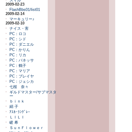
スィル
2009-02-23
FlashBbs01/list01
2009-02-14
マーキュリー♪
2009-02-10
ナイス・害
PC：ロコ
PC：シド
PC：ダニエル
PC：かりん
PC：リカ
PC：バネッサ
PC：鶴子
PC：マリア
PC：ブレイヤ
PC：ジェシカ
七桜 奈々
ギルドマスター/サブマスタ
ー
ｂｉｎｋ
絹 子
ｱｽｶ･ﾗﾝｸﾞﾚｰ
ＬＩＬＩ
嵯 希
ＳｕｎＦｌｏｗｅｒ