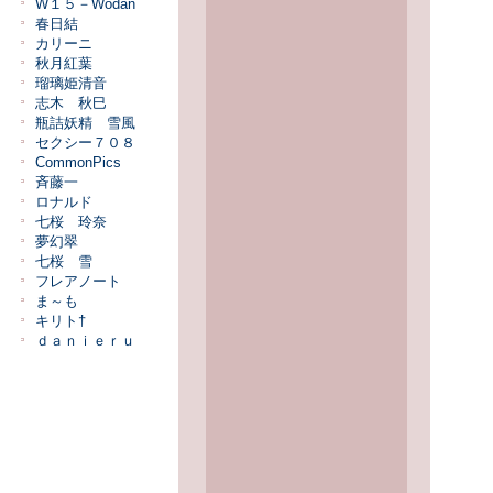
W１５－Wodan
春日結
カリーニ
秋月紅葉
瑠璃姫清音
志木 秋巳
瓶詰妖精 雪風
セクシー７０８
CommonPics
斉藤一
ロナルド
七桜 玲奈
夢幻翠
七桜 雪
フレアノート
ま～も
キリト†
ｄａｎｉｅｒｕ