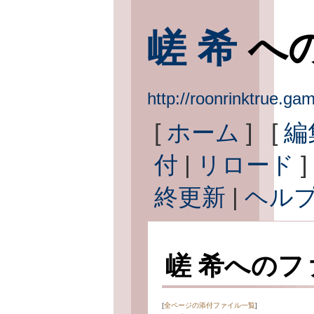
嵯 希
へ
http://roonrinktrue
[
ホーム
] [
編
付
|
リロード
]
終更新
|
ヘル
嵯 希へのフ
[
全ページの添付ファイル一覧
]