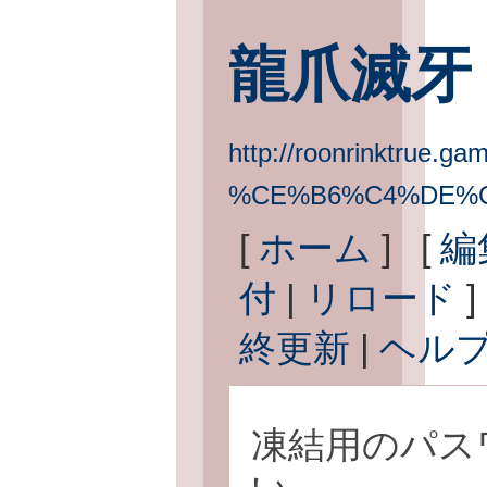
龍爪滅牙
http://roonrinktrue.gam
%CE%B6%C4%DE%
[
ホーム
] [
編
付
|
リロード
]
終更新
|
ヘル
凍結用のパス