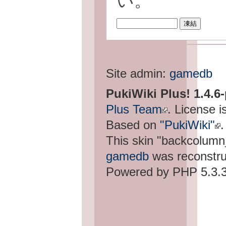
い。
Site admin:
gamedb
PukiWiki Plus! 1.4.6
Plus Team
. License i
Based on
"PukiWiki"
.
This skin "backcolum
gamedb
was reconstru
Powered by PHP 5.3.3