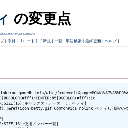
ィ
の変更点
1%A7%A5%D9%A5%C6%A5%A3
プ
|
添付
|
リロード
] [
新規
|
一覧
|
単語検索
|
最終更新
|
ヘルプ
]
。
。
nktrue.gamedb.info/wiki/?cmd=edit&page=PC%A1%A7%A5%D9%A
0|BGCOLOR(#fff):CENTER:85|BGCOLOR(#fff):|c

ENTER:SIZE(16):キャラクターデータ　：　ベティ|

etty.gif);|&ref(icon-betty.gif,CommonPics,
|

NTER:SIZE(16):使用メンバー一覧|
