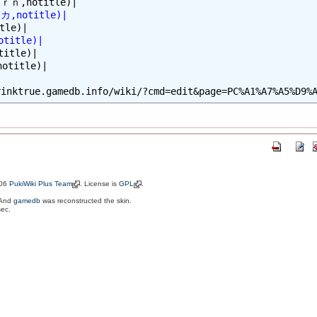
カ,notitle)|
title)|
itle)|

title)|

006
PukiWiki Plus Team
. License is
GPL
.
 And
gamedb
was reconstructed the skin.
sec.