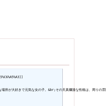
5%C6%A5%A3]]

nolink,ベティ);|賑やかな場所が大好きで元気な女の子。&br;その天真爛漫