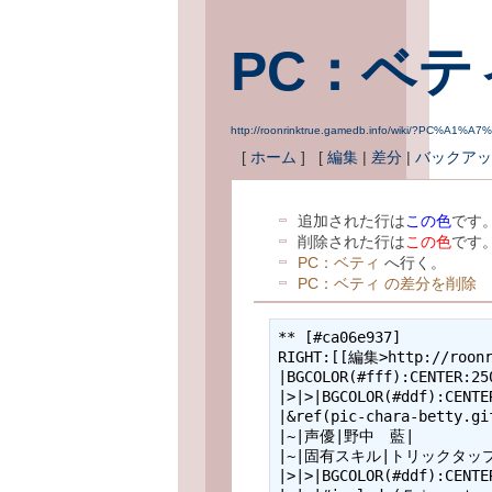
PC：ベテ
http://roonrinktrue.gamedb.info/wiki/?PC%A
[
ホーム
] [
編集
|
差分
|
バックアッ
追加された行は
この色
です
削除された行は
この色
です
PC：ベティ
へ行く。
PC：ベティ の差分を削除
** [#ca06e937]

RIGHT:[[編集>http://roonri
|BGCOLOR(#fff):CENTER:25
|>|>|BGCOLOR(#ddf):C
|&ref(pic-chara-b
|~|声優|野中　藍|

|~|固有スキル|トリックタップ
|>|>|BGCOLOR(#ddf):CE