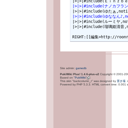
|>|>|#include(ナノカフラン
|>|>|#include(ゆななん♪,no
|>|>|#include(ルーミヤ,not
|>|>|#include(瑠璃姫清音,no
Site admin:
gamedb
PukiWiki Plus! 1.4.6-plus-u2
Copyright © 2001-2
Based on
"PukiWiki"
.
This skin "backcolumn_r" was designed by
置き場
.
Powered by PHP 5.3.3. HTML convert time: 0.001 