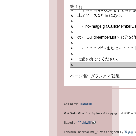
終了行:
ページ名:
Site admin:
gamedb
PukiWiki Plus! 1.4.6-plus-u2
Copyright © 2001-2
Based on
"PukiWiki"
.
This skin "backcolumn_r" was designed by
置き場
.