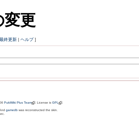
の変更
最終更新
|
ヘルプ
]
006
PukiWiki Plus Team
. License is
GPL
.
 And
gamedb
was reconstructed the skin.
sec.