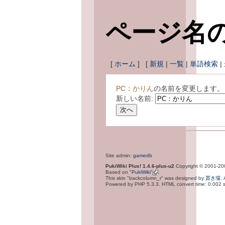
ページ名
[
ホーム
] [
新規
|
一覧
|
単語検索
|
PC：かりん
の名前を変更します。
新しい名前:
Site admin:
gamedb
PukiWiki Plus! 1.4.6-plus-u2
Copyright © 2001-2
Based on
"PukiWiki"
.
This skin "backcolumn_r" was designed by
置き場
.
Powered by PHP 5.3.3. HTML convert time: 0.002 