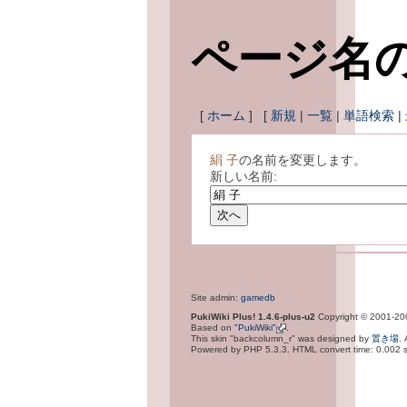
ページ名
[
ホーム
] [
新規
|
一覧
|
単語検索
|
絹 子
の名前を変更します。
新しい名前:
Site admin:
gamedb
PukiWiki Plus! 1.4.6-plus-u2
Copyright © 2001-2
Based on
"PukiWiki"
.
This skin "backcolumn_r" was designed by
置き場
.
Powered by PHP 5.3.3. HTML convert time: 0.002 