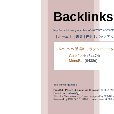
Backli
http://roonrinktrue.gamedb.info/wiki/
[
ホーム
] [
編集
|
差分
|
バックアッ
Return to 登場キャラクターデータ
GuildFlash
(6447d)
MenuBar
(6438d)
Site admin:
gamedb
PukiWiki Plus! 1.4.6-plus-u2
Copyright © 2001-2
Based on
"PukiWiki"
.
This skin "backcolumn_r" was designed by
置き場
.
Powered by PHP 5.3.3. HTML convert time: 0.001 