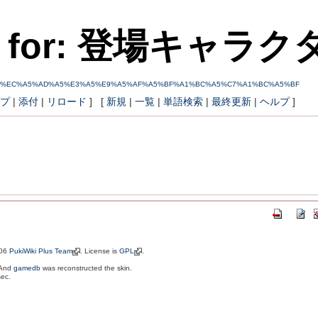
nks for: 登場キャ
?%C5%D0%BE%EC%A5%AD%A5%E3%A5%E9%A5%AF%A5%BF%A1%BC%A5%C7%A1%BC%A5%BF
プ
|
添付
|
リロード
] [
新規
|
一覧
|
単語検索
|
最終更新
|
ヘルプ
]
006
PukiWiki Plus Team
. License is
GPL
.
 And
gamedb
was reconstructed the skin.
sec.