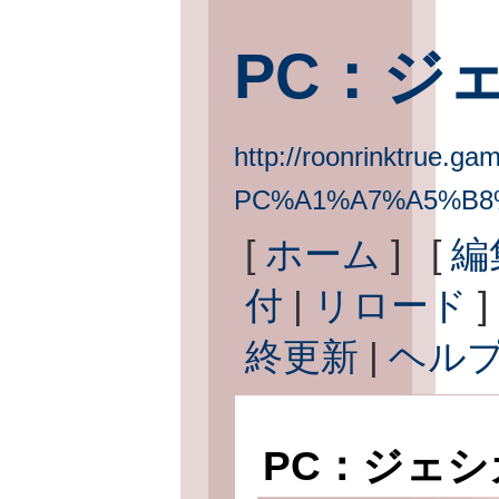
PC：ジ
http://roonrinktrue.gam
PC%A1%A7%A5%B8
[
ホーム
] [
編
付
|
リロード
]
終更新
|
ヘル
PC：ジェ