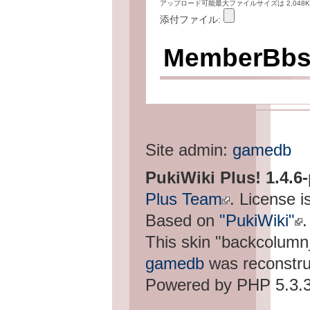
アップロード可能最大ファイルサイズは 2,048K
添付ファイル:
Member
Site admin:
gamedb
PukiWiki Plus! 1.4.6
Plus Team
. License i
Based on
"PukiWiki"
.
This skin "backcolum
gamedb
was reconstru
Powered by PHP 5.3.3