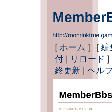
Member
http://roonrinktrue.g
[
ホーム
] [
編
付
|
リロード
]
終更新
|
ヘル
Member
[
全ページの添付ファイル一覧
]