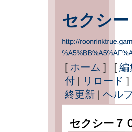
セクシー
http://roonrinktrue.gam
%A5%BB%A5%AF%A
[
ホーム
] [
編
付
|
リロード
]
終更新
|
ヘル
セクシー７