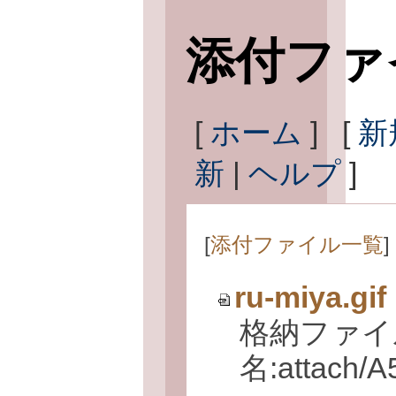
添付ファ
[
ホーム
] [
新
新
|
ヘルプ
]
[
添付ファイル一覧
] 
ru-miya.gif
格納ファイ
名:attach