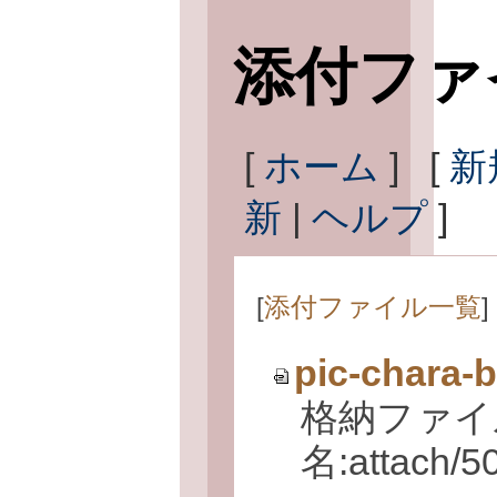
添付ファ
[
ホーム
] [
新
新
|
ヘルプ
]
[
添付ファイル一覧
] 
pic-chara-b
格納ファイ
名:attach/