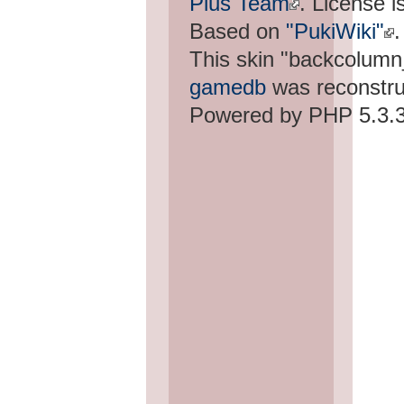
Plus Team
. License i
Based on
"PukiWiki"
.
This skin "backcolum
gamedb
was reconstru
Powered by PHP 5.3.3