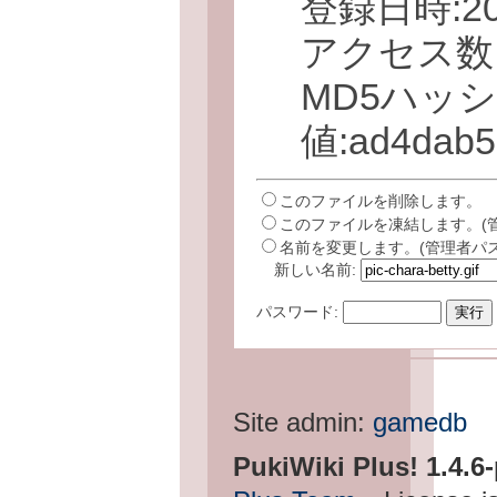
登録日時:2008
アクセス数:
MD5ハッ
値:ad4dab5
このファイルを削除します。
このファイルを凍結します。(
名前を変更します。(管理者パ
新しい名前:
パスワード:
Site admin:
gamedb
PukiWiki Plus! 1.4.6