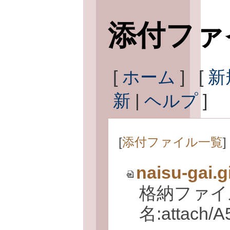
添付ファ
[
ホーム
] [
新
新
|
ヘルプ
]
[
添付ファイル一覧
] 
naisu-gai.g
格納ファイ
名:attach/