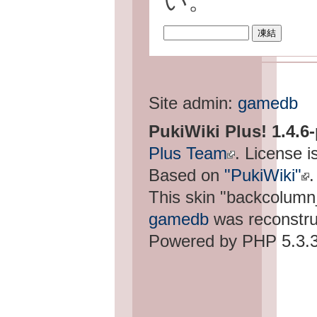
い。
Site admin:
gamedb
PukiWiki Plus! 1.4.6
Plus Team
. License i
Based on
"PukiWiki"
.
This skin "backcolum
gamedb
was reconstru
Powered by PHP 5.3.3