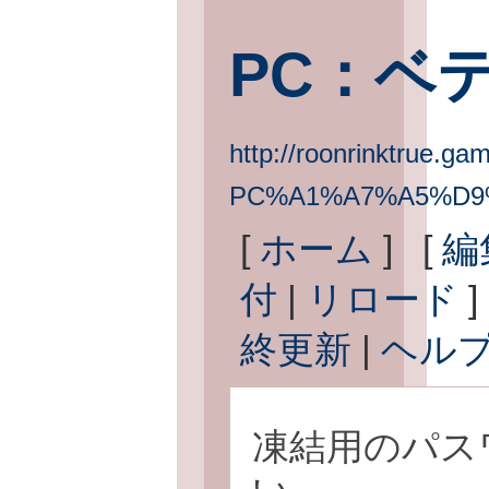
PC：ベ
http://roonrinktrue.gam
PC%A1%A7%A5%D9
[
ホーム
] [
編
付
|
リロード
]
終更新
|
ヘル
凍結用のパス