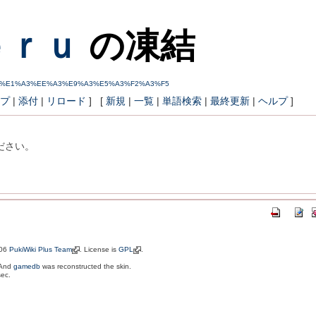
ｅｒｕ
の凍結
A3%E4%A3%E1%A3%EE%A3%E9%A3%E5%A3%F2%A3%F5
プ
|
添付
|
リロード
] [
新規
|
一覧
|
単語検索
|
最終更新
|
ヘルプ
]
ださい。
006
PukiWiki Plus Team
. License is
GPL
.
 And
gamedb
was reconstructed the skin.
sec.