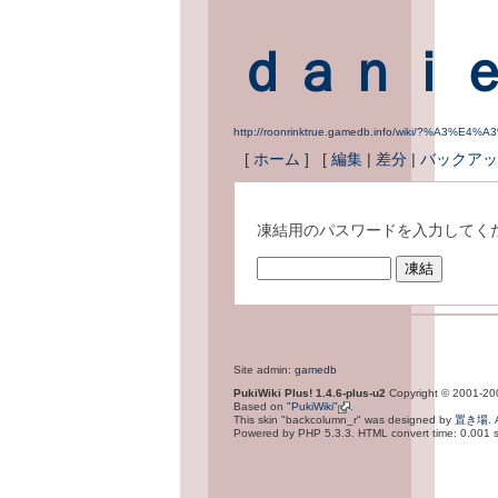
ｄａｎｉ
http://roonrinktrue.gamedb.info/wiki/?%
[
ホーム
] [
編集
|
差分
|
バックアッ
凍結用のパスワードを入力してく
Site admin:
gamedb
PukiWiki Plus! 1.4.6-plus-u2
Copyright © 2001-2
Based on
"PukiWiki"
.
This skin "backcolumn_r" was designed by
置き場
.
Powered by PHP 5.3.3. HTML convert time: 0.001 