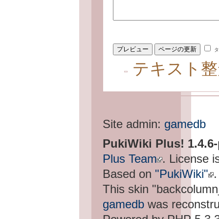
タ
テキスト整
Site admin:
gamedb
PukiWiki Plus! 1.4.6
Plus Team
. License i
Based on
"PukiWiki"
.
This skin "backcolum
gamedb
was reconstru