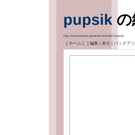
pupsik
の
http://roonrinktrue.gamedb.info/wiki/?pupsik
[
ホーム
] [
編集
|
差分
|
バックアッ