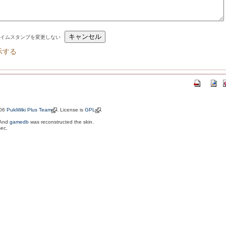
イムスタンプを変更しない
示する
006
PukiWiki Plus Team
. License is
GPL
.
 And
gamedb
was reconstructed the skin.
sec.