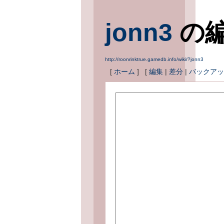
jonn3
の
http://roonrinktrue.gamedb.info/wiki/?jonn3
[
ホーム
] [
編集
|
差分
|
バックアッ