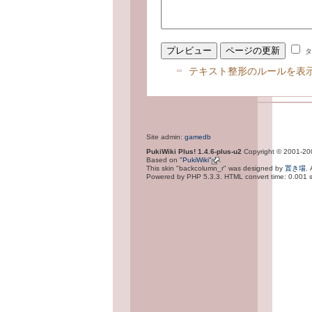
タ
テキスト整形のルールを表
Site admin:
gamedb
PukiWiki Plus! 1.4.6-plus-u2
Copyright © 2001-2
Based on
"PukiWiki"
.
This skin "backcolumn_r" was designed by
置き場
.
Powered by PHP 5.3.3. HTML convert time: 0.001 