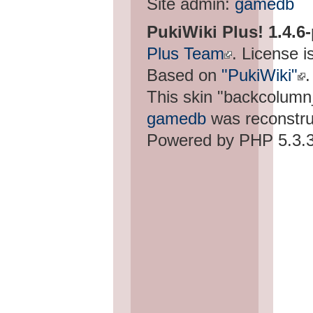
Site admin:
gamedb
PukiWiki Plus! 1.4.6
Plus Team
. License i
Based on
"PukiWiki"
.
This skin "backcolum
gamedb
was reconstru
Powered by PHP 5.3.3