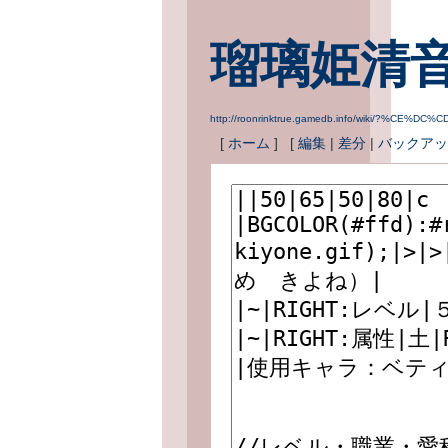
瑠璃姫清
http://roonrinktrue.gamedb.info/wiki/?%C
[
ホーム
] [
編集
|
差分
|
バックアッ