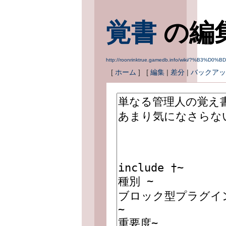
覚書
の編
http://roonrinktrue.gamedb.info/wiki/?%B3%D0%
[
ホーム
] [
編集
|
差分
|
バックアッ