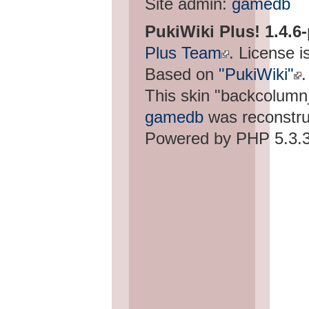
Site admin:
gamedb
PukiWiki Plus! 1.4.6
Plus Team
. License i
Based on
"PukiWiki"
.
This skin "backcolum
gamedb
was reconstru
Powered by PHP 5.3.3