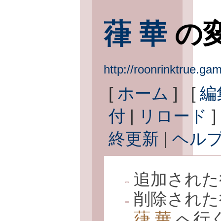
葎 華
の
http://roonrinktrue
[
ホーム
] [
編
付
|
リロード
]
終更新
|
ヘル
追加された
削除された
葎 華
へ行