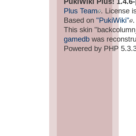
PukiWiki Plus! 1.4.6
Plus Team
. License i
Based on
"PukiWiki"
.
This skin "backcolum
gamedb
was reconstru
Powered by PHP 5.3.3