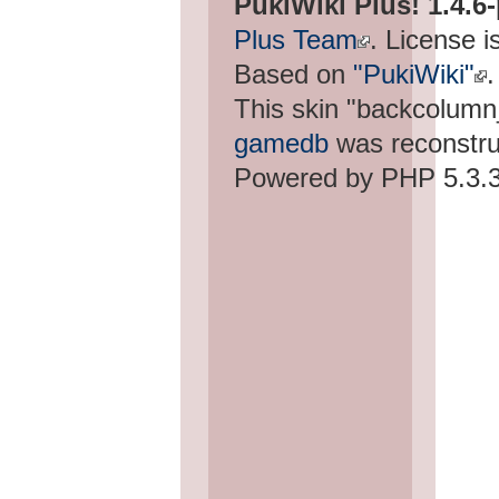
PukiWiki Plus! 1.4.6
Plus Team
. License i
Based on
"PukiWiki"
.
This skin "backcolum
gamedb
was reconstru
Powered by PHP 5.3.3