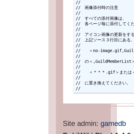
//

//　画像添付時の注意

//

//　すべての添付画像は、

//　各ページ毎に添付してくだ
//

//　アイコン画像の更新をする
//　上記ソース３行目にある、
//

//　　＜no-image.gif,Guild
//

//　の＜,GuildMemberLi
//

//　　＜＊＊＊.gif＞または＜
//

//　に置き換えてください。

Site admin:
gamedb