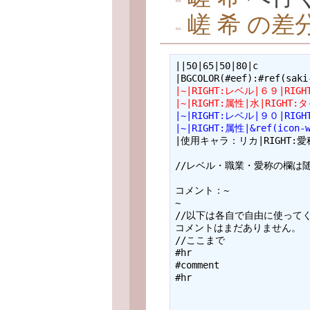
嵯 希 の差
||50|65|50|80|c

|~|RIGHT:レベル|６９|RIG
|~|RIGHT:属性|水|RIGHT
|~|RIGHT:レベル|９０|RIGHT
|~|RIGHT:属性|&ref(icon
|使用キャラ：リカ|RIGHT:愛称
//レベル・職業・愛称の欄は随
コメント：~

~

//以下は各自で自由に使ってく
コメントはまだありません。

//ここまで

#hr

#comment

#hr
