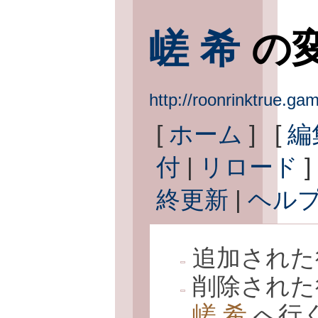
嵯 希
の
http://roonrinktrue
[
ホーム
] [
編
付
|
リロード
]
終更新
|
ヘル
追加された
削除された
嵯 希
へ行