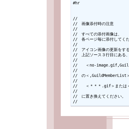
#hr

//

//　画像添付時の注意

//

//　すべての添付画像は、

//　各ページ毎に添付してくだ
//

//　アイコン画像の更新をする
//　上記ソース３行目にある、
//

//　　＜no-image.gif,Guild
//

//　の＜,GuildMemberLi
//

//　　＜＊＊＊.gif＞または＜
//

//　に置き換えてください。
