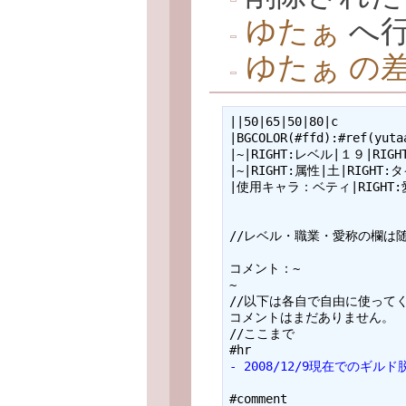
ゆたぁ
へ
ゆたぁ の
||50|65|50|80|c

|BGCOLOR(#ffd):#ref(yu
|~|RIGHT:レベル|１９|RIGH
|~|RIGHT:属性|土|RIGHT:
|使用キャラ：ベティ|RIGHT:愛
//レベル・職業・愛称の欄は随
コメント：~

~

//以下は各自で自由に使ってく
コメントはまだありません。

//ここまで

- 2008/12/9現在でのギルド
#comment
