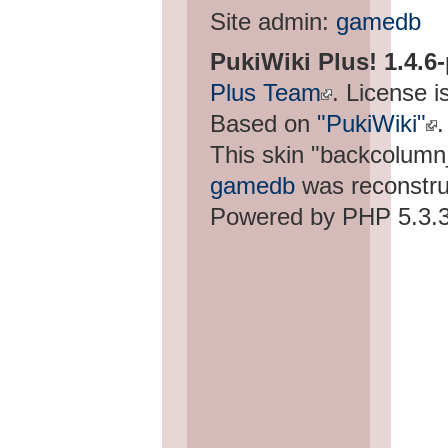
Site admin:
gamedb
PukiWiki Plus! 1.4.6
Plus Team
. License i
Based on
"PukiWiki"
.
This skin "backcolum
gamedb
was reconstru
Powered by PHP 5.3.3