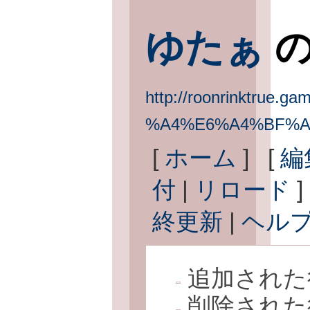
ゆたぁ
の
http://roonrinktrue.gam
%A4%E6%A4%BF%A
[
ホーム
] [
編
付
|
リロード
]
終更新
|
ヘル
追加された
削除された