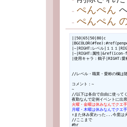
ぺんぺん
へ
ぺんぺん 
||50|65|50|80|c

|BGCOLOR(#fee):#ref(pe
|~|RIGHT:レベル|１１１|RIGH
|~|RIGHT:属性|&ref(icon-
|使用キャラ：鶴子|RIGHT:愛称
//レベル・職業・愛称の欄は随
コメント：~

~

//以下は各自で自由に使ってく
火曜・金曜は休みなんでクエ手
月曜・木曜は休みなんでクエ手
↑また休み変わった...今度は
//ここまで

#hr
