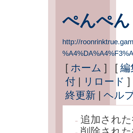
ぺんぺん
http://roonrinktrue.gam
%A4%DA%A4%F3%A
[
ホーム
] [
編
付
|
リロード
]
終更新
|
ヘル
追加された
削除された