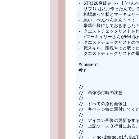
- STR320突破ｗ -- [[ぺんぺん]
- サブ(いおな)作ったんでよろしくね
- 相場表って私とマーキュリーさんし
- 悪い、ぺんぺんさん＾＾；    
- 豪華仕様にしておきました＾＾ --
- クエストチェックリストを作成しました
- ↑マーキュリーさんがWeb版作成
- クエストチェックリストのマイナー修正版
- 職スキル、龍魂やっと取ったよｗ -
- クエストチェックリストの最新版は
#comment

#hr

//

//　画像添付時の注意

//

//　すべての添付画像は、

//　各ページ毎に添付してくだ
//

//　アイコン画像の更新をする
//　上記ソース３行目にある、
//

//　　＜no-image.gif,Guild