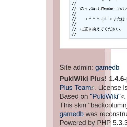
//

//　の＜,GuildMemberLi
//

//　　＜＊＊＊.gif＞または＜
//

//　に置き換えてください。

Site admin:
gamedb
PukiWiki Plus! 1.4.6
Plus Team
. License i
Based on
"PukiWiki"
.
This skin "backcolum
gamedb
was reconstru
Powered by PHP 5.3.3