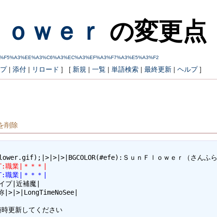
ｌｏｗｅｒ
の変更点
%A3%D3%A3%F5%A3%EE%A3%C6%A3%EC%A3%EF%A3%F7%A3%E5%A3%F2
プ
|
添付
|
リロード
] [
新規
|
一覧
|
単語検索
|
最終更新
|
ヘルプ
]
。
。
。
を削除
HT:職業|＊＊＊|
HT:職業|＊＊＊|
タイプ|近補魔|

|>|LongTimeNoSee|

時更新してください
