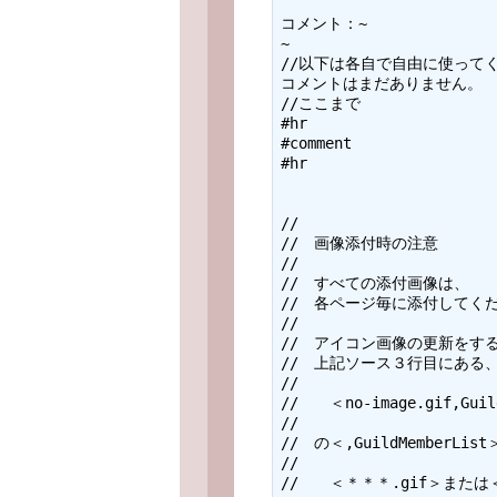
コメント：~

~

//以下は各自で自由に使ってく
コメントはまだありません。

//ここまで

#hr

#comment

#hr

//

//　画像添付時の注意

//

//　すべての添付画像は、

//　各ページ毎に添付してくだ
//

//　アイコン画像の更新をする
//　上記ソース３行目にある、
//

//　　＜no-image.gif,Guild
//

//　の＜,GuildMemberLi
//

//　　＜＊＊＊.gif＞または＜