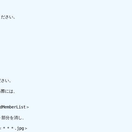
ださい。

さい。

際には、



MemberList＞

st＞部分を消し、

＊＊＊.jpg＞
