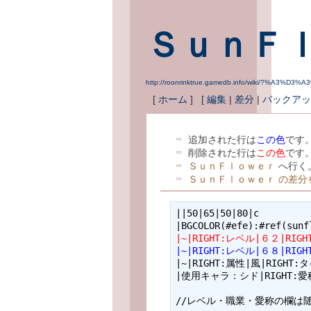
ＳｕｎＦ
http://roonrinktrue.gamedb.info/wiki/?
[
ホーム
] [
編集
|
差分
|
バックアッ
追加された行は
この色
です
削除された行は
この色
です
ＳｕｎＦｌｏｗｅｒ
へ行く
ＳｕｎＦｌｏｗｅｒ の差分
||50|65|50|80|c

|~|RIGHT:レベル|６２|RIG
|~|RIGHT:レベル|６８|RIG
|~|RIGHT:属性|風|RIGHT:
|使用キャラ：シド|RIGHT:愛称|>
//レベル・職業・愛称の欄は随